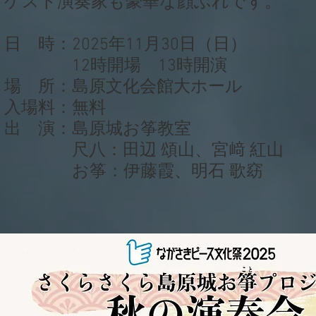
ゲスト演奏家も豪華な顔ぶれです。
日 時：2025年11月30日（日）
12時開場 13時開演
場 所：島原文化会館大ホール
入場料：無料
​出 演：島原城お筝教室
尺八：田辺 頌山、宮﨑 紅山
お筝：伊藤霞、明石 歌窈