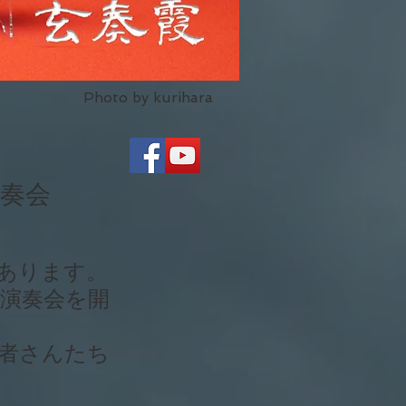
Photo by kurihara
奏会
あります。
演奏会を開
者さんたち