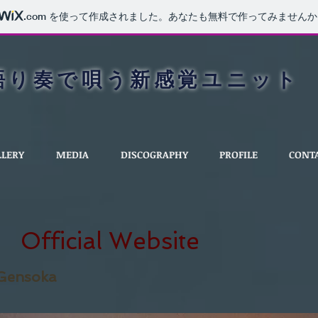
.com
を使って作成されました。あなたも無料で作ってみませんか
語り奏で唄う新感覚ユニット
LLERY
MEDIA
DISCOGRAPHY
PROFILE
CONT
Official Website
Gensoka