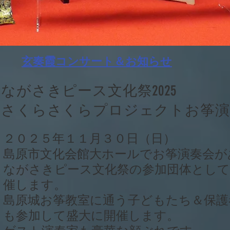
​玄奏霞コンサート＆お知らせ
ながさきピース文化祭2025
さくらさくらプロジェクトお筝演
２０２５年１１月３０日（日）
島原市文化会館大ホールでお筝演奏会が
ながさきピース文化祭の参加団体として
催します。
島原城お筝教室に通う子どもたち＆
保護
も参加して盛大に開催します。